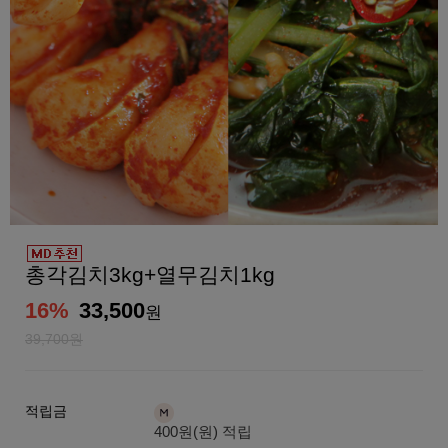
총각김치3kg+열무김치1kg
16
%
33,500
원
39,700원
적립금
400원(원) 적립