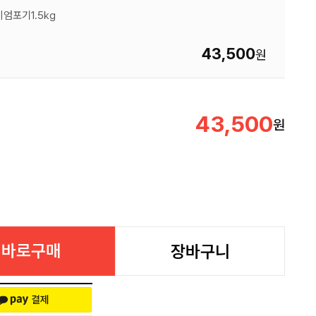
엄포기1.5kg
43,500
원
43,500
원
바로구매
장바구니