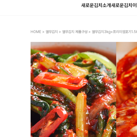
새로운김치소개
새로운김치
이
HOME
>
열무김치
>
열무김치 제품구성
> 열무김치3kg+프리미엄포기1.5