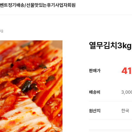
벤트
정기배송/선물
맛있는후기
사업자회원
kg
열무김치3kg
41
판매가
배송비
3,00
원산지
한국