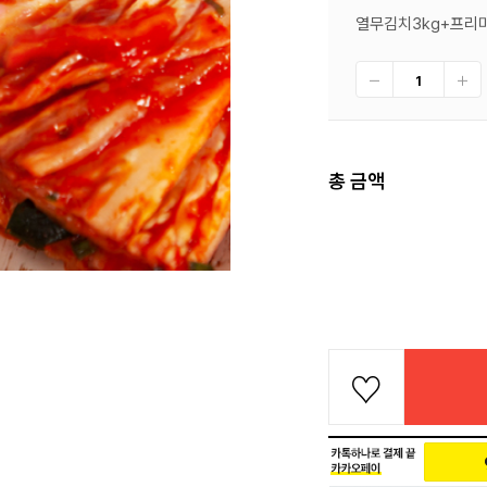
열무김치3kg+프리미
총 금액