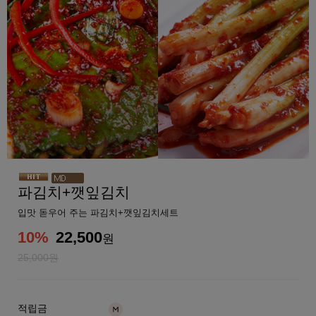
파김치+깻잎김치
입맛 돋우어 주는 파김치+깻잎김치세트
10
%
22,500
원
25,000원
적립금