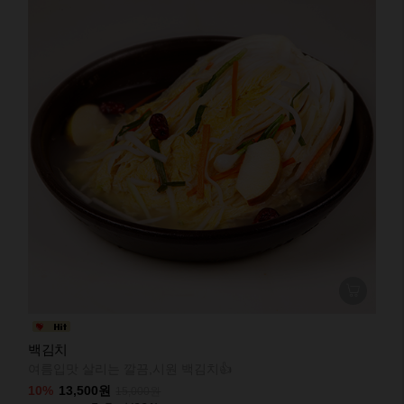
백김치
여름입맛 살리는 깔끔,시원 백김치👍
10%
13,500원
15,000원