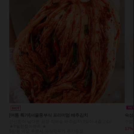
[여름 특가!]서울중부식 프리미엄 배추김치
숙성
신선함이 남다른 공장 직배송 배추김치(3일이내출고👍)
수없
★8월한정이벤트 ★
17
5만원 이상 주문시 아삭깍두기 추가증정