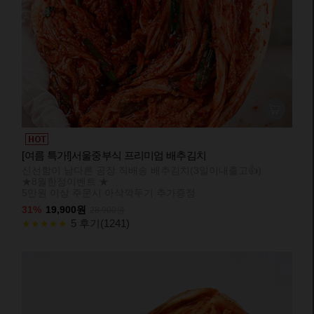
[여름 특가!]서울중부식 프리미엄 배추김치
신선함이 남다른 공장 직배송 배추김치(3일이내출고👍)
★8월한정이벤트 ★
5만원 이상 주문시 아삭깍두기 추가증정
31%
19,900원
28,900원
5 후기(1241)
★★★★★