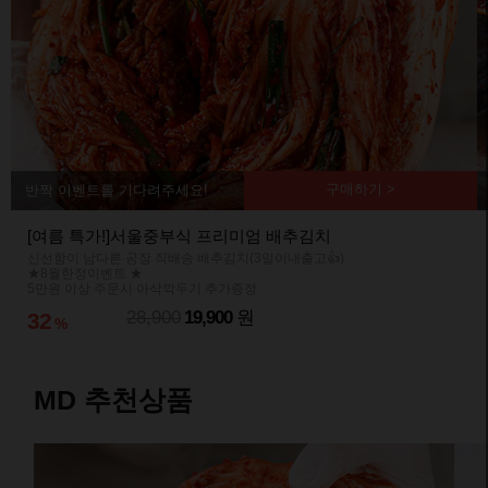
구매하기 >
반짝 이벤트를 기다려주세요!
[여름 특가!]서울중부식 프리미엄 배추김치
신선함이 남다른 공장 직배송 배추김치(3일이내출고👍)
★8월한정이벤트 ★
5만원 이상 주문시 아삭깍두기 추가증정
28,900
19,900
원
32
%
MD 추천상품