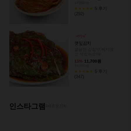
17,500원
5 후기
★★★★★
(292)
깻잎김치
깔끔한 감칠맛,짜지않
고 맛있어요!🤩...
13%
11,700원
13,500원
5 후기
★★★★★
(347)
인스타그램
백김치
#새로운김치
여름입맛 살리는 깔끔,
시원 백김치👍...
10%
13,500원
15,000원