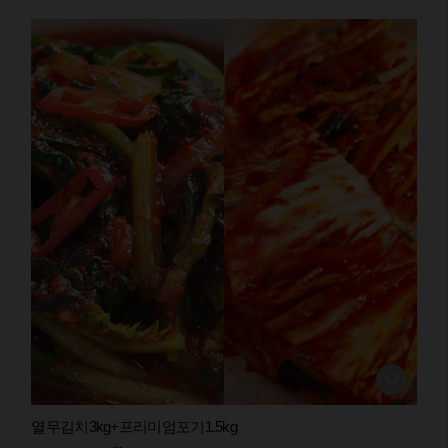
열무김치3kg+프리미엄포기1.5kg