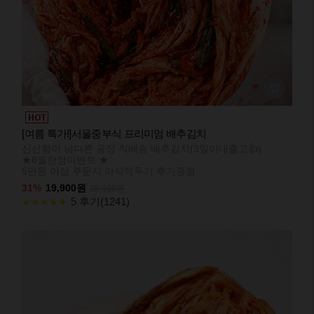
[여름 특가!]서울중부식 프리미엄 배추김치
신선함이 남다른 공장 직배송 배추김치(3일이내출고👍)
★8월한정이벤트 ★
5만원 이상 주문시 아삭깍두기 추가증정
31%
19,900원
28,900원
5 후기(1241)
★★★★★