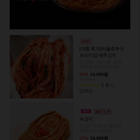
[여름 특가!]서울중부식
프리미엄 배추김치
신선함이 남다른 공장
직배송 배추김치(3일...
31%
19,900원
28,900원
5 후기
★★★★★
(1241)
숙성지
수없이 맛보고 찾아낸
묵은지의 깊은맛!
17%
14,500원