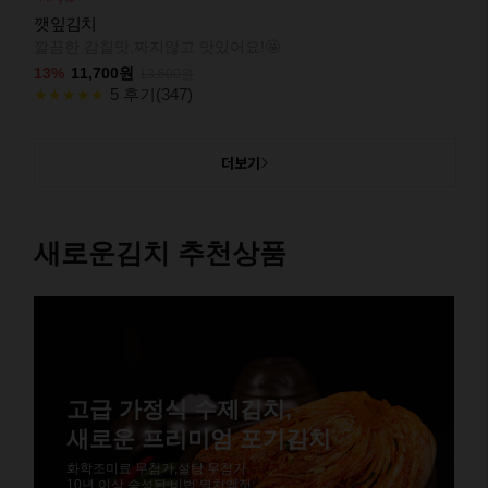
깻잎김치
깔끔한 감칠맛,짜지않고 맛있어요!🤩
13%
11,700원
13,500원
5 후기(347)
★★★★★
더보기
새로운김치 추천상품
고급 가정식 수제김치,
새로운 프리미엄 포기김치
화학조미료 무첨가,설탕 무첨가
10년 이상 숙성된 비법 멸치액젓