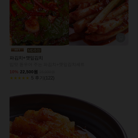
파김치+깻잎김치
입맛 돋우어 주는 파김치+깻잎김치세트
10%
22,500원
25,000원
5 후기(122)
★★★★★