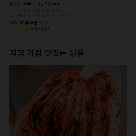
절임배추6kg+국산양념4kg
손쉬운 김장김치 만들기 세트
절임배추와 양념을 함께 구매하세요~!!
18%
57,000원
69,700원
5 후기(5)
★★★★★
지금 가장 맛있는 상품