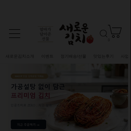
0
새로운김치소개
이벤트
정기배송/선물
맛있는후기
사업
베스트 후기 도전!
매달 베스트 리뷰어 2명!
적립금 20,000원 지급
포토 후기 2,000원 적립
텍스트 후기 1,000원 적립