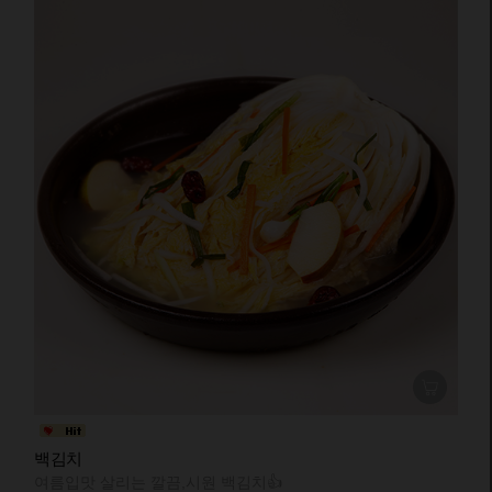
백김치
여름입맛 살리는 깔끔,시원 백김치👍