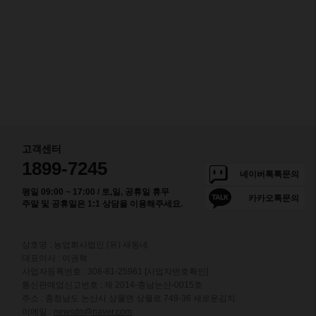
5 후기
★★★★★
(221)
파김치
감칠맛 나는 양념과 싱
싱한 쪽파!
8%
12,700원
13,800원
고객센터
5 후기
★★★★★
1899-7245
(473)
네이버톡톡문의
평일 09:00 ~ 17:00 / 토,일, 공휴일 휴무
카카오톡문의
주말 및 공휴일은 1:1 상담을 이용해주세요.
열무김치
상호명 : 농업회사법인 (유) 새동네
여름엔 시원~한 열무김
대표이사 : 이권혁
치!😍
사업자등록번호 : 308-81-25961
[사업자번호확인]
...
통신판매업신고번호 : 제 2014-충남논산-0015호
33%
10,600원
주소 : 충청남도 논산시 상월면 상월로 749-36 새로운김치
15,800원
이메일 :
newsdn@naver.com