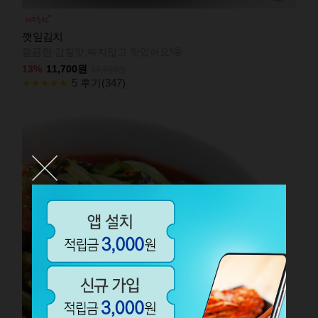
깻잎김치
깔끔한 감칠맛,짜지않고 맛있어요!🤩
13%
11,700원
13,500원
5 후기(347)
★★★★★