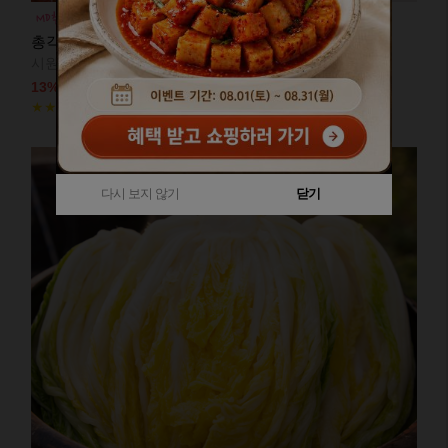
총각김치
시원 아삭 맛있는 총각김치~
13%
10,400원
12,000원
5 후기(722)
★★★★★
다시 보지 않기
다시 보지 않기
닫기
닫기