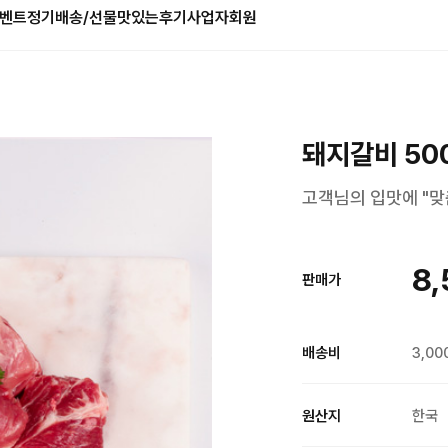
벤트
정기배송/선물
맛있는후기
사업자회원
돼지갈비 500
고객님의 입맛에 "맞
8,
판매가
배송비
3,00
원산지
한국