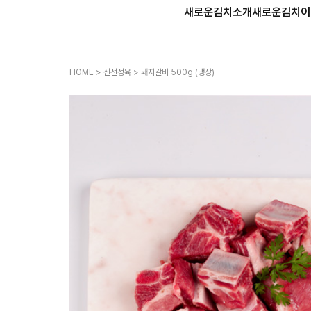
새로운김치소개
새로운김치
이
HOME
>
신선정육
> 돼지갈비 500g (냉장)