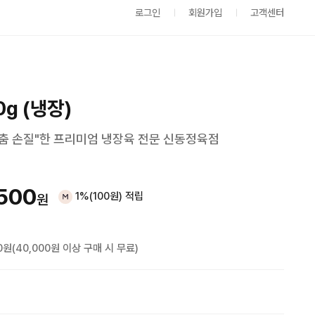
로그인
회원가입
고객센터
g (냉장)
춤 손질"한 프리미엄 냉장육 전문 신동정육점
500
1%(100원) 적립
원
0원(40,000원 이상 구매 시 무료)