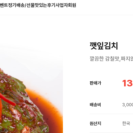
벤트
정기배송/선물
맛있는후기
사업자회원
깻잎김치
깔끔한 감칠맛,짜지않
13
판매가
배송비
3,00
원산지
한국