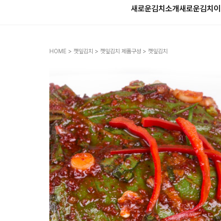
새로운김치소개
새로운김치
이
HOME
>
깻잎김치
>
깻잎김치 제품구성
> 깻잎김치