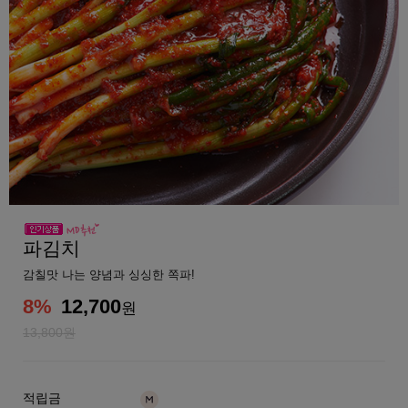
파김치
감칠맛 나는 양념과 싱싱한 쪽파!
8
%
12,700
원
13,800원
적립금