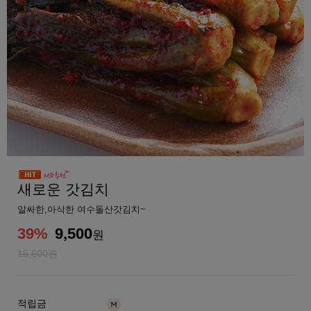
새로운 갓김치
알싸한,아삭한 여수돌산갓김치~
39
%
9,500
원
15,600원
적립금