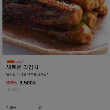
새로운 갓김치
알싸한,아삭한 여수돌산갓김치~
39
%
9,500
원
15,600원
적립금