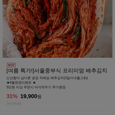
[여름 특가!]서울중부식 프리미엄 배추김치
신선함이 남다른 공장 직배송 배추김치(3일이내출고👍)
★8월한정이벤트 ★
5만원 이상 주문시 아삭깍두기 추가증정
31
%
19,900
원
28,900원