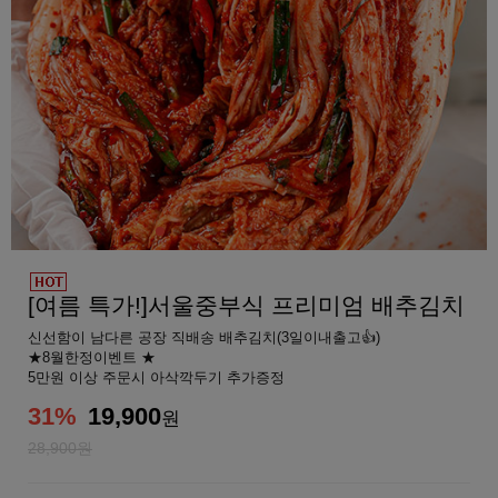
[여름 특가!]서울중부식 프리미엄 배추김치
신선함이 남다른 공장 직배송 배추김치(3일이내출고👍)
★8월한정이벤트 ★
5만원 이상 주문시 아삭깍두기 추가증정
31
%
19,900
원
28,900원