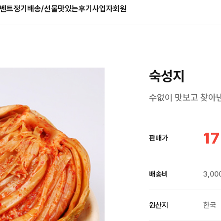
벤트
정기배송/선물
맛있는후기
사업자회원
숙성지
수없이 맛보고 찾아낸
17
판매가
배송비
3,00
원산지
한국