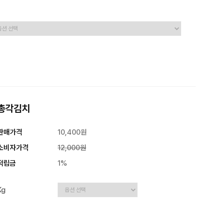
총각김치
판매가격
10,400원
소비자가격
12,000원
적립금
1%
Kg