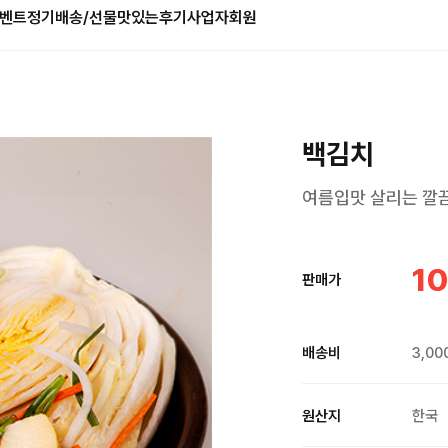
벤트
정기배송/선물
맛있는후기
사업자회원
백김치
여름입맛 살리는 깔끔
10
판매가
배송비
3,00
원산지
한국