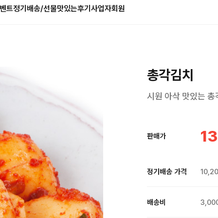
벤트
정기배송/선물
맛있는후기
사업자회원
총각김치
시원 아삭 맛있는 
13
판매가
정기배송 가격
10,2
배송비
3,00