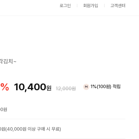
로그인
회원가입
고객센터
총각김치~
%
10,400
1%(100원) 적립
원
12,000원
00원
0원(40,000원 이상 구매 시 무료)