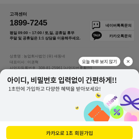
고객센터
1899-7245
네이버톡톡문의
평일 09:00 ~ 17:00 / 토,일, 공휴일 휴무
카카오톡문의
주말 및 공휴일은 1:1 상담을 이용해주세요.
상호명 : 농업회사법인 (유) 새동네
오늘 하루 보지 않기
대표이사 : 이권혁
사업자등록번호 : 308-81-25961
[사업자번호확인]
통신판매업신고번호 : 제 2014-충남논산-0015호
주소 : 충청남도 논산시 상월면 상월로 749-36 새로운김치
이메일 :
newsdn@naver.com
개인정보취급책임자 : 이일명
copyright⒞astore all right reserved
카카오로
1초 회원가입
회사소개
공지사항
이용약관
이용안내
개인정보처리방침